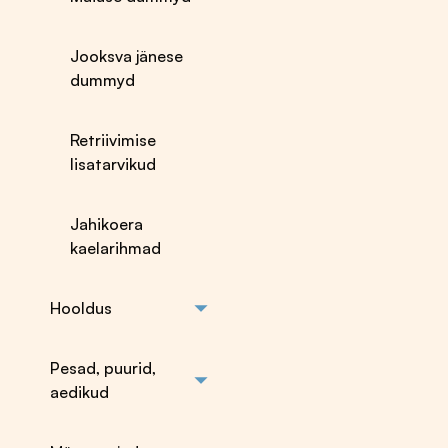
Pügamismasinad
abivahendid
Pügamismasinate
puhastamiseks
terad ja hooldus
Parasiitide tõrje
Jooksva jänese
Matkatarbed
dummyd
Koera kandmise
kotid
Retriivimise
Koera
lisatarvikud
transpordikärud
Jahikoera
kaelarihmad
Hooldus
Pesad, puurid,
aedikud