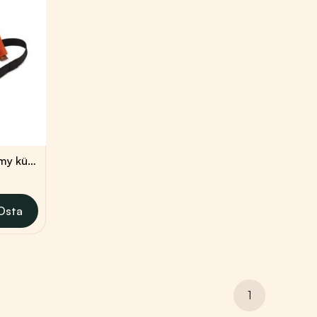
Ulukilihast
YDOLO konservid
Lambalihast
Farmina
Veiselihast
veterinaarkonservid
Kanalihast
Farmina konservid
Kalkunilihast
Konservid kutsikale
Hobuselihast
Pardilihast
Best Barf
Kalast
PALA -
Firedog kiiruse dummy küülikukarvaga
õhkkuivatatud
vahemik:
toortoit
 €
 €
Osta
1