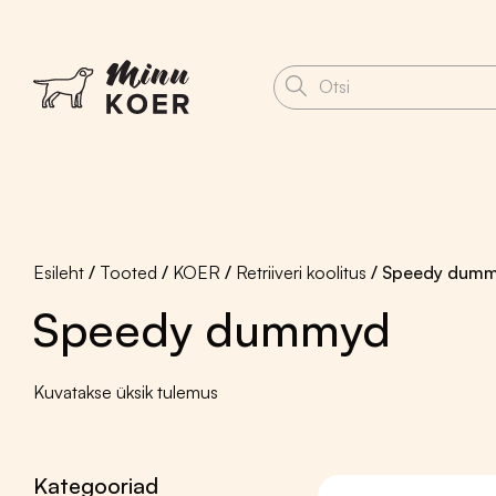
Esileht
/
Tooted
/
KOER
/
Retriiveri koolitus
/ Speedy dum
Speedy dummyd
Kevad ja suvi
Kuivtoit ja külmpress
Puugid-kirbud tõrje
BonaVentura koer
Kuivtoit kutsikale
Kuvatakse üksik tulemus
Dog Lovers Gold
Virbac koer
Virbac Veterinary
koer
Kategooriad