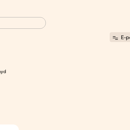
E-p
myd
Toortoit koertele
Konservid, puljongid
MK BARF toortoit
ARAS konservid
Rafus toortoit
Lihavorstid
DUCK toortoit
Puljongid ja
Top Dog toortoit
kastmed koertele
Brux
Fish4Dogs
Küülikulihast
konservid