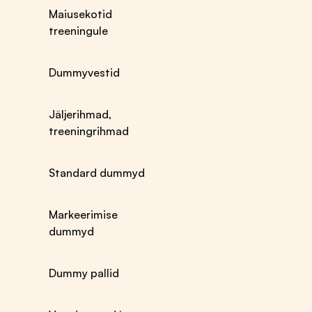
jooksurihmad ja
Veospordi rakmed
Maiusekotid
canicross
Veospordi rihmad
treeningule
Veorakmed,
Veospordi vööd
jooksutraksid ja
Veospordi
canicross
varustuse
Dummyvestid
Nuuskimismatid
lisatarvikud
Treeningseelikud
Jooksurihmad ja -
Jäljerihmad,
Trennivestid- ja
komplektid
treeningrihmad
joped
Treening- ja
Päästevestid
jäljerihmad
Klikkerid
Retriiveririhmad
Standard dummyd
Päästevestid
Näituserihmad
Treeningtarbed
Tirimisvastased
Näituse tarvikud
traksid ja
Markeerimise
Pääste- ja
koonurihmad
dummyd
otsingukoerte
Kahe koera rihmad
treeningvahendid
Id ripatsid rihma
külge
Dummy pallid