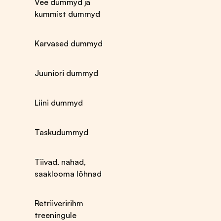
Vee dummyd ja
kummist dummyd
Karvased dummyd
Juuniori dummyd
Liini dummyd
Taskudummyd
Karvahooldus
Tarvikud
Karvahooldusvahendid
Helkurid, tulukesed
Tiivad, nahad,
Nahahooldusvahendid
ja vestid pimedaks
saaklooma lõhnad
Šampoonid
ajaks
Šampoonid
Leiunurk
kutsikale
Autosse istme- ja
Retriiveririhm
Pumbad kanistritele
pakiruumikatted
treeningule
Kuivšampoonid
Turvatraksid ja