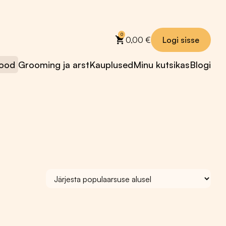
0
0,00
€
Logi sisse
ood
Grooming ja arst
Kauplused
Minu kutsikas
Blogi
Maiused koertele
Toidulisandid
Jäätised koertele
Õlid
✻ Kastiga on
Seedimisele
soodsam
Taimsed lisandid
Küpsised
Nahale ja karvale
Maiused
Hammastele ja
treeningule
igemetele