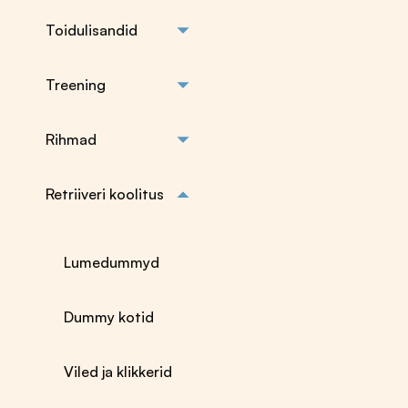
saab
teha
Toidulisandid
tootelehel.
Treening
Rihmad
Retriiveri koolitus
Treening
Rihmad
Tirimise tarbed,
Kaelarihmad
patukad ja aportid
Jalutusrihmad
Lumedummyd
Pallid treeningule
Poovad ja
Aktiivse treeningu
poolpoovad
Dummy kotid
maius
kaelarihmad
Maiusekotid
Traksid
Treeningrihmad,
Flexi nöör- ja
Viled ja klikkerid
jäljerihmad
lintrihmad
Veorihmad,
Flexi lisad