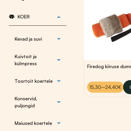
Platinum
Fish4Dogs
Farmina
KOER
Farmina kutsikale
Farmina vanale
koerale
Kevad ja suvi
Farmina
veterinaartoit
Külmpress Dog
Kuivtoit ja
Lovers Gold
külmpress
Külmpress Duck
Hinna
15,30
€
–
24,40
€
Külmpress Darf
15,30
Külmpress Ydolo
kuni
Toortoit koertele
24,40
PALA
15,30–24,40€
Sellel
tootel
Konservid,
on
puljongid
mitu
varianti.
Maiused koertele
Valikuid