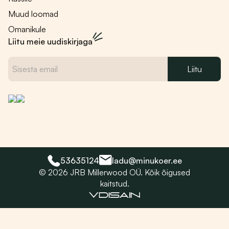
Muud loomad
Omanikule
Liitu meie uudiskirjaga
53635124
ladu@minukoer.ee
© 2026 JRB Millerwood OÜ. Kõik õigused
kaitstud.