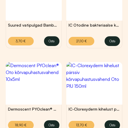
saab
teha
tootelehel.
Suured vatipulgad Bamboo sticks 30tk L/XL
IC Otodine bakteriaalse kõrvapõletiku korral 100ml
3,70
€
21,10
€
3,70
€
Osta
21,10
€
Osta
Dermoscent PYOclean® Oto kõrvapuhastusvahend 10x5ml
IC-Clorexyderm kihelust pärssiv kõrvapuhastusvahend Oto PIU 150ml
18,90
€
13,70
€
18,90
€
Osta
13,70
€
Osta