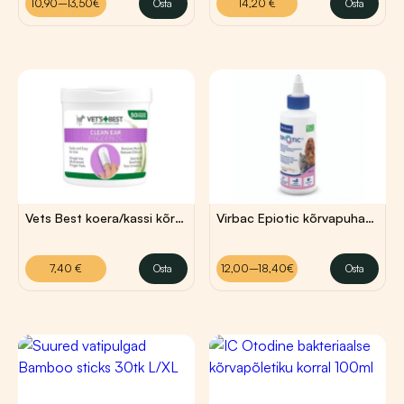
10,90–13,50€
Osta
14,20
€
Osta
Sellel
13,50 €
tootel
on
mitu
varianti.
Valikuid
saab
teha
tootelehel.
Vets Best koera/kassi kõrvapuhastuslapid näpule 50tk
Virbac Epiotic kõrvapuhastusvahend
Hinnavahemik:
7,40
€
12,00
€
–
18,40
€
12,00 €
kuni
7,40
€
Osta
12,00–18,40€
Osta
Sellel
18,40 €
tootel
on
mitu
varianti.
Valikuid