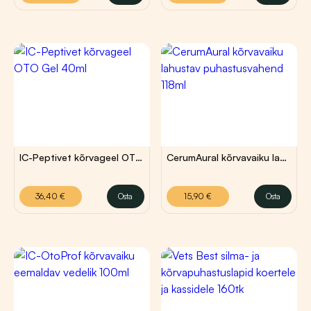
IC-Peptivet kõrvageel OTO Gel 40ml
CerumAural kõrvavaiku lahustav puhastusvahend 118ml
36,40
€
15,90
€
36,40
€
Osta
15,90
€
Osta