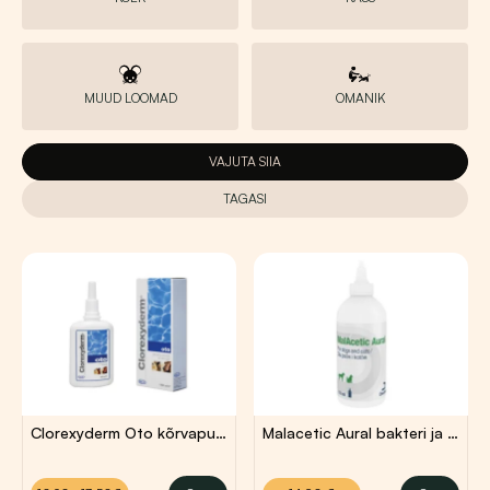
MUUD LOOMAD
OMANIK
VAJUTA SIIA
TAGASI
Clorexyderm Oto kõrvapuhastusvahend
Malacetic Aural bakteri ja seenevastane kõrvapuhastusvahend 118ml
Hinnavahemik:
10,90
€
–
13,50
€
14,20
€
10,90 €
kuni