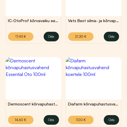
IC-OtoProf kõrvavaiku eemaldav vedelik 100ml
Vets Best silma- ja kõrvapuhastuslapid koertele ja kassidele 160tk
17,45
€
21,30
€
17,45
€
Osta
21,30
€
Osta
Dermoscent kõrvapuhastusvahend Essential Oto 100ml
Diafarm kõrvapuhastusvahend koertele 100ml
14,60
€
7,00
€
14,60
€
Osta
7,00
€
Osta