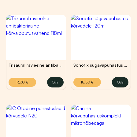
Trizaural ravieelne antibakteriaalne kõrvaloputusvahend 118ml
Sonotix sügavapuhastus kõrvadele 120ml
13,30
€
18,50
€
13,30
€
Osta
18,50
€
Osta