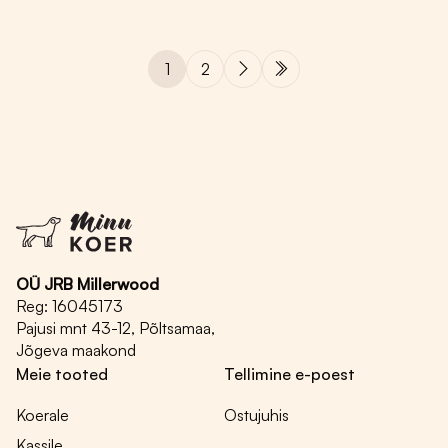
on
mitu
varianti.
1
2
Valikuid
saab
teha
tootelehel.
OÜ JRB Millerwood
Reg: 16045173
Pajusi mnt 43-12, Põltsamaa,
Jõgeva maakond
Meie tooted
Tellimine e-poest
Koerale
Ostujuhis
Kassile