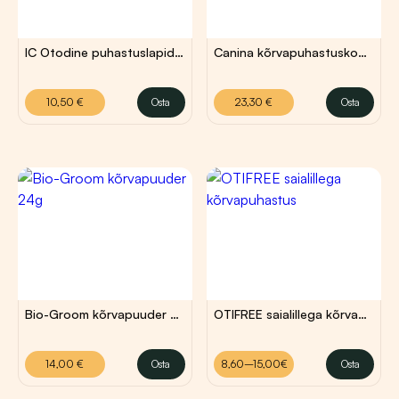
IC Otodine puhastuslapid kõrvadele N20
Canina kõrvapuhastuskomplekt mikrohõbedaga
10,50
€
23,30
€
10,50
€
Osta
23,30
€
Osta
Bio-Groom kõrvapuuder 24g
OTIFREE saialillega kõrvapuhastus
Hinnavahemik:
14,00
€
8,60
€
–
15,00
€
8,60 €
kuni
14,00
€
Osta
8,60–15,00€
Osta
Sellel
15,00 €
tootel