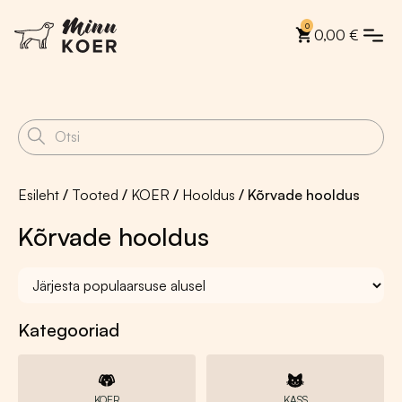
0
0,00
€
Esileht
/
Tooted
/
KOER
/
Hooldus
/ Kõrvade hooldus
Kõrvade hooldus
Kategooriad
KOER
KASS