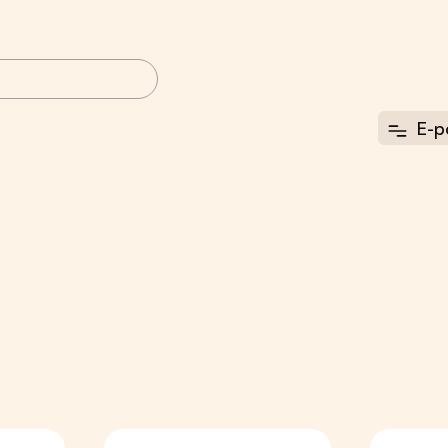
E-p
Toortoit koertele
Konservid, puljongid
MK BARF toortoit
ARAS konservid
Rafus toortoit
Lihavorstid
DUCK toortoit
Puljongid ja
Top Dog toortoit
kastmed koertele
Brux
Fish4Dogs
Küülikulihast
konservid