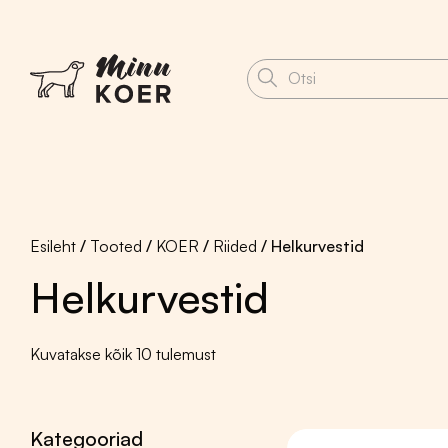
Esileht
/
Tooted
/
KOER
/
Riided
/ Helkurvestid
Helkurvestid
Kevad ja suvi
Kuivtoit ja külmpress
Puugid-kirbud tõrje
BonaVentura koer
Kuivtoit kutsikale
Sorteeritud
Kuvatakse kõik 10 tulemust
Dog Lovers Gold
populaarsuse
Virbac koer
järgi
Virbac Veterinary
koer
Kategooriad