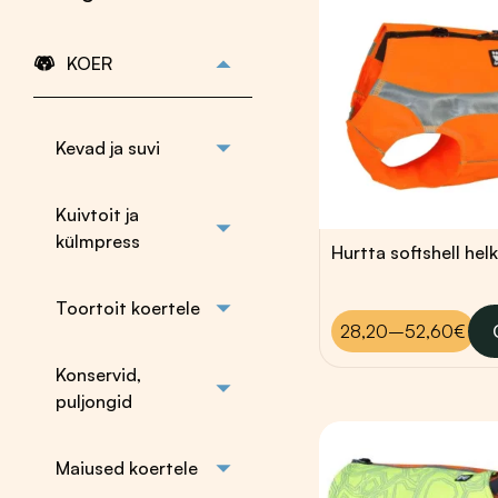
Platinum
Fish4Dogs
Farmina
KOER
Farmina kutsikale
Farmina vanale
koerale
Kevad ja suvi
Farmina
veterinaartoit
Külmpress Dog
Kuivtoit ja
Lovers Gold
külmpress
Külmpress Duck
Hinna
28,20
€
–
52,60
€
Külmpress Darf
28,2
Külmpress Ydolo
kuni
Toortoit koertele
52,6
PALA
28,20–52,60€
Sellel
tootel
Konservid,
on
puljongid
mitu
varianti.
Maiused koertele
Valikuid