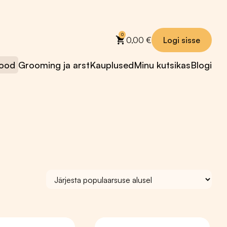
0
0,00
€
Logi sisse
ood
Grooming ja arst
Kauplused
Minu kutsikas
Blogi
Maiused koertele
Toidulisandid
Jäätised koertele
Õlid
✻ Kastiga on
Seedimisele
soodsam
Taimsed lisandid
Küpsised
Nahale ja karvale
Maiused
Hammastele ja
treeningule
igemetele