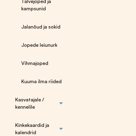
Talvejoped ja
kampsunid
Jalanõud ja sokid
Jopede leiunurk
Vihmajoped
Kuuma ilma riided
Karvahooldus
Tarvikud
Karvahooldusvahendid
Helkurid, tulukesed
Kasvatajale /
Nahahooldusvahendid
ja vestid pimedaks
kennelile
Šampoonid
ajaks
Šampoonid
Leiunurk
kutsikale
Autosse istme- ja
Kinkekaardid ja
Pumbad kanistritele
pakiruumikatted
kalendrid
Kuivšampoonid
Turvatraksid ja