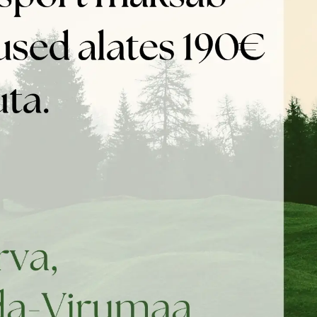
l.
tootelehel.
riidest puurid
Lendavad taldrikud
Aedikud, ustele
Veemänguasjad
väravad ja
Pehmed
ruumieraldajad
mänguasjad
Kummist
mänguasjad
Tugevad
mänguasjad
Sikutamise ja
tirimise mänguasjad
Köiest mänguasjad
Nina Ottosson
taibukate koerte
mänguasjad