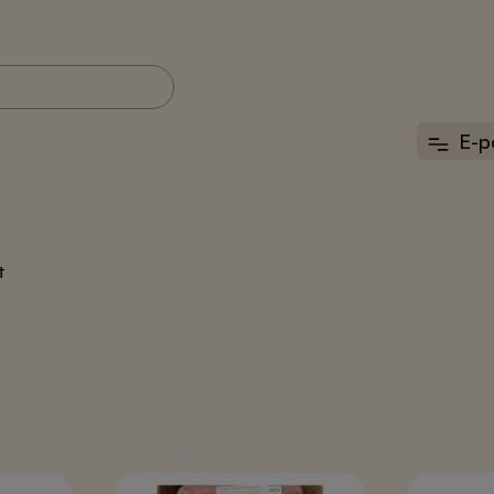
E-p
t
Toortoit koertele
Konservid, puljongid
MK BARF toortoit
ARAS konservid
Rafus toortoit
Lihavorstid
DUCK toortoit
Puljongid ja
Top Dog toortoit
kastmed koertele
Brux
Fish4Dogs
Küülikulihast
konservid