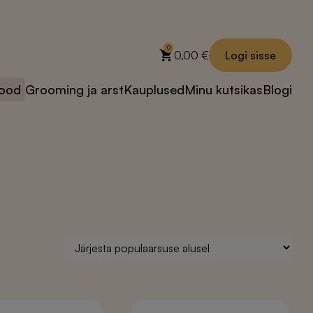
0
0,00
€
Logi sisse
ood
Grooming ja arst
Kauplused
Minu kutsikas
Blogi
Maiused koertele
Toidulisandid
Jäätised koertele
Õlid
✻ Kastiga on
Seedimisele
soodsam
Taimsed lisandid
Küpsised
Nahale ja karvale
Maiused
Hammastele ja
treeningule
igemetele