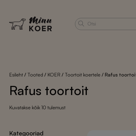
Esileht
/
Tooted
/
KOER
/
Toortoit koertele
/ Rafus toortoi
Rafus toortoit
Kevad ja suvi
Kuivtoit ja külmpress
Puugid-kirbud tõrje
BonaVentura koer
Kuivtoit kutsikale
Sorteeritud
Kuvatakse kõik 10 tulemust
Dog Lovers Gold
populaarsuse
Virbac koer
järgi
Virbac Veterinary
koer
Kategooriad