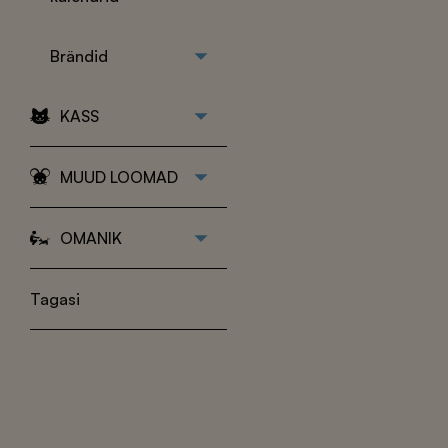
Pügamismasinad
abivahendid
Pügamismasinate
puhastamiseks
terad ja hooldus
Parasiitide tõrje
Brändid
Matkatarbed
Koera kandmise
KASS
kotid
Koera
transpordikärud
MUUD LOOMAD
OMANIK
Tagasi