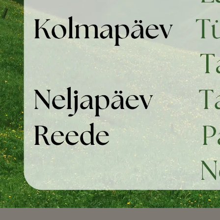
Konservid,
puljongid
Maiused koertele
Toidulisandid
Treening
Rihmad
Karvahooldus
Tarvikud
Karvahooldusvahendid
Helkurid, tulukesed
Nahahooldusvahendid
ja vestid pimedaks
Retriiveri koolitus
Šampoonid
ajaks
Šampoonid
Leiunurk
Hooldus
kutsikale
Autosse istme- ja
Pumbad kanistritele
pakiruumikatted
Kuivšampoonid
Turvatraksid ja