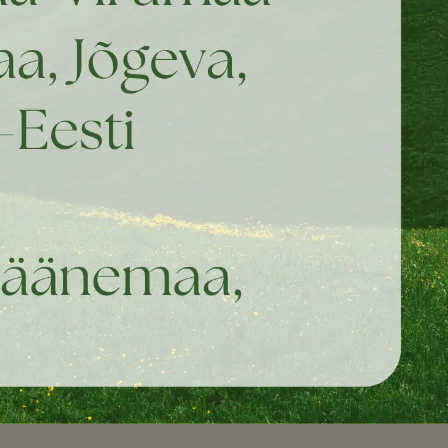
Kinkekaardid ja kalendrid
Brändid
2026 aasta
Musher
kalendrid
Nutrolin
Minu Koer
Kurgo
kinkekaart
Ezydog
Island Of Pets
Firedog
Tickless