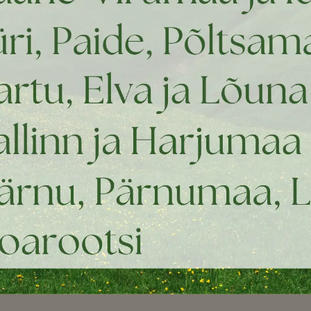
Kolmeosalised
dummyd
Maiuse dummyd
Jooksva jänese
dummyd
Retriivimise
lisatarvikud
Jahikoera
kaelarihmad
Riided
Kasvatajale / kennelile
Sügise ja kevade
Kutsikate pesakast
jakid
Kausid ja ämbrid
Tuled kaelarihma
Soojenduslambid
külge
Helkurvestid
Talvejoped ja
kampsunid