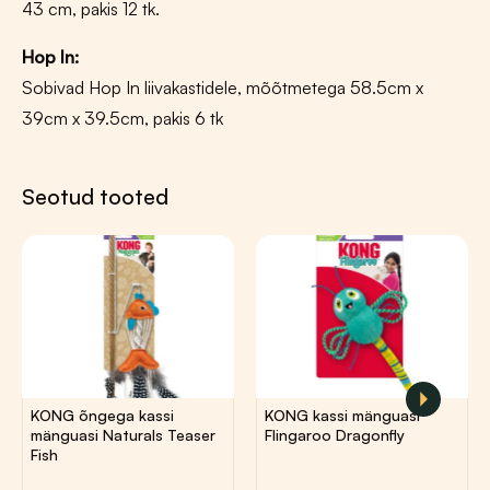
43 cm, pakis 12 tk.
Hop In:
Sobivad Hop In liivakastidele, mõõtmetega 58.5cm x
39cm x 39.5cm, pakis 6 tk
Seotud tooted
mik:
11,20
€
7,20
€
KONG õngega kassi
KONG kassi mänguasi
mänguasi Naturals Teaser
Flingaroo Dragonfly
Fish