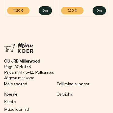
11,20
€
Osta
7,20
€
Osta
OÜ JRB Millerwood
Reg: 16045173
Pajusi mnt 43-12, Põltsamaa,
Jõgeva maakond
Meie tooted
Tellimine e-poest
Koerale
Ostujuhis
Kassile
Muud loomad