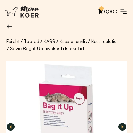
0
0,00
€
Esileht
/
Tooted
/
KASS
/
Kassile tarvilik
/
Kassitualetid
/ Savic Bag it Up liivakasti kilekotid