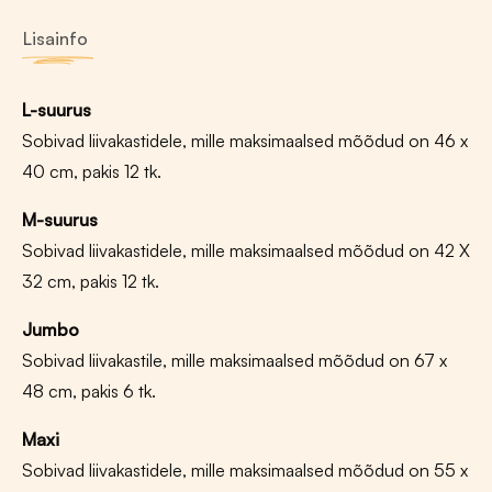
kilekotid
kogus
Lisainfo
L-suurus
Sobivad liivakastidele, mille maksimaalsed mõõdud on 46 x
40 cm, pakis 12 tk.
M-suurus
Sobivad liivakastidele, mille maksimaalsed mõõdud on 42 X
32 cm, pakis 12 tk.
Jumbo
Sobivad liivakastile, mille maksimaalsed mõõdud on 67 x
48 cm, pakis 6 tk.
Maxi
Sobivad liivakastidele, mille maksimaalsed mõõdud on 55 x