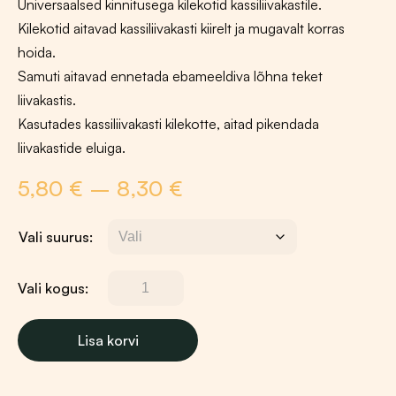
Universaalsed kinnitusega kilekotid kassiliivakastile.
Kilekotid aitavad kassiliivakasti kiirelt ja mugavalt korras
hoida.
Samuti aitavad ennetada ebameeldiva lõhna teket
liivakastis.
Kasutades kassiliivakasti kilekotte, aitad pikendada
liivakastide eluiga.
Hinnavahemik:
5,80
€
–
8,30
€
5,80 €
suurus
kuni
8,30 €
Vali kogus:
Savic
Bag
it
Lisa korvi
Up
liivakasti