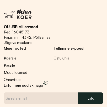
varianti.
Valikuid
saab
teha
OÜ JRB Millerwood
tootelehel.
Reg: 16045173
Pajusi mnt 43-12, Põltsamaa,
Jõgeva maakond
Meie tooted
Tellimine e-poest
Koerale
Ostujuhis
Kassile
Muud loomad
Omanikule
Liitu meie uudiskirjaga