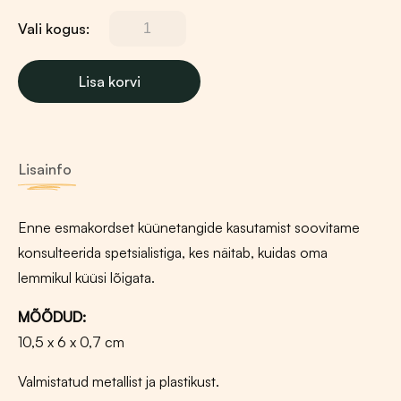
Vali kogus:
Ferplast
küünekäärid
S
Lisa korvi
kogus
Lisainfo
Enne esmakordset küünetangide kasutamist soovitame
konsulteerida spetsialistiga, kes näitab, kuidas oma
lemmikul küüsi lõigata.
MÕÕDUD:
10,5 x 6 x 0,7 cm
Valmistatud metallist ja plastikust.