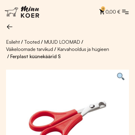
0
0,00
€
Esileht
/
Tooted
/
MUUD LOOMAD
/
Väikeloomade tarvikud
/
Karvahooldus ja hügieen
/ Ferplast küünekäärid S