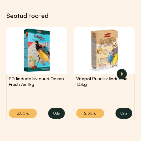
Seotud tooted
2,00
€
2,50
€
PD lindude liiv puuri Ocean
Vitapol Puuriliiv lindudele
Fresh Air 1kg
1,5kg
2,00
€
Osta
2,50
€
Osta
Sellel
tootel
on
mitu