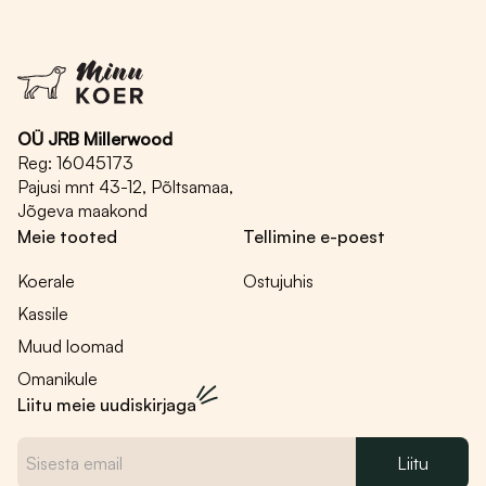
mitu
mitu
varianti.
varianti.
Valikuid
Valikuid
saab
saab
teha
teha
OÜ JRB Millerwood
tootelehel.
tootelehel.
Reg: 16045173
Pajusi mnt 43-12, Põltsamaa,
Jõgeva maakond
Meie tooted
Tellimine e-poest
Koerale
Ostujuhis
Kassile
Muud loomad
Omanikule
Liitu meie uudiskirjaga