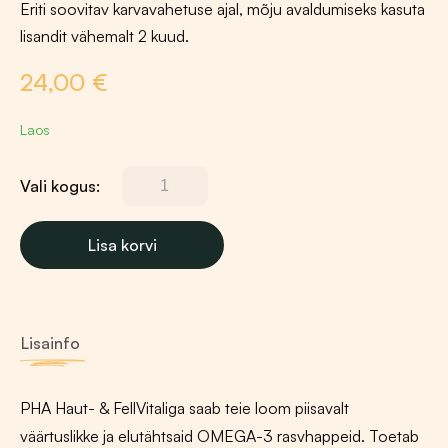
Eriti soovitav karvavahetuse ajal, mõju avaldumiseks kasuta
lisandit vähemalt 2 kuud.
24,00
€
Laos
Vali kogus:
PHA
linaseemneõli,
saflooriõli,
Lisa korvi
õhtupriimulaõli,
pähkliõli
PetVet
Skin&
Lisainfo
Coat
Vital
PHA Haut- & FellVitaliga saab teie loom piisavalt
õli
väärtuslikke ja elutähtsaid OMEGA-3 rasvhappeid. Toetab
250ml