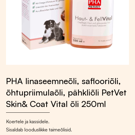
PHA linaseemneõli, saflooriõli,
õhtupriimulaõli, pähkliõli PetVet
Skin& Coat Vital õli 250ml
Koertele ja kassidele.
Sisaldab looduslikke taimeõlisid.