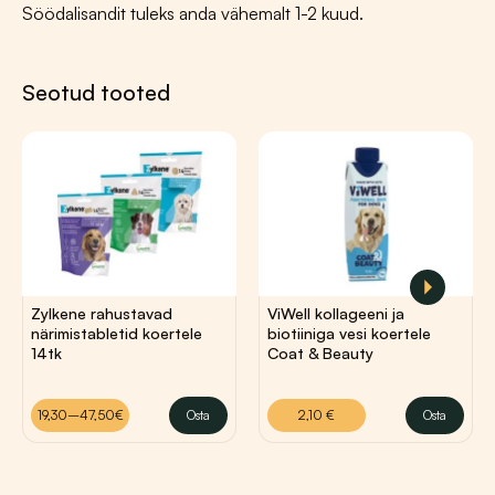
Söödalisandit tuleks anda vähemalt 1-2 kuud.
Seotud tooted
Hinnavahemik:
19,30
€
–
47,50
€
2,10
€
Zylkene rahustavad
ViWell kollageeni ja
närimistabletid koertele
19,30 €
biotiiniga vesi koertele
14tk
Coat & Beauty
kuni
47,50 €
19,30–47,50€
Osta
2,10
€
Osta
Sellel
Sellel
tootel
tootel
on
on