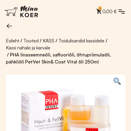
0
0,00
€
Esileht
/
Tooted
/
KASS
/
Toidulisandid kassidele
/
Kassi nahale ja karvale
/ PHA linaseemneõli, saflooriõli, õhtupriimulaõli,
pähkliõli PetVet Skin& Coat Vital õli 250ml