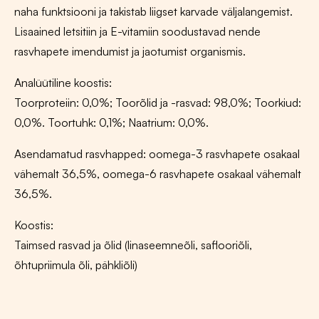
kogus
naha funktsiooni ja takistab liigset karvade väljalangemist.
Lisaained letsitiin ja E-vitamiin soodustavad nende
rasvhapete imendumist ja jaotumist organismis.
Analüütiline koostis:
Toorproteiin: 0,0%; Toorõlid ja -rasvad: 98,0%; Toorkiud:
0,0%. Toortuhk: 0,1%; Naatrium: 0,0%.
Asendamatud rasvhapped: oomega-3 rasvhapete osakaal
vähemalt 36,5%, oomega-6 rasvhapete osakaal vähemalt
36,5%.
Koostis:
Taimsed rasvad ja õlid (linaseemneõli, saflooriõli,
õhtupriimula õli, pähkliõli)