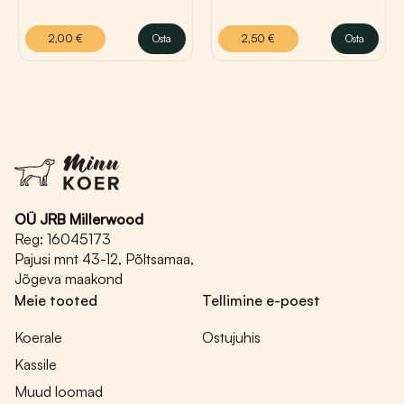
2,00
€
Osta
2,50
€
Osta
Sellel
tootel
on
mitu
varianti.
Valikuid
saab
teha
OÜ JRB Millerwood
tootelehel.
Reg: 16045173
Pajusi mnt 43-12, Põltsamaa,
Jõgeva maakond
Meie tooted
Tellimine e-poest
Koerale
Ostujuhis
Kassile
Muud loomad