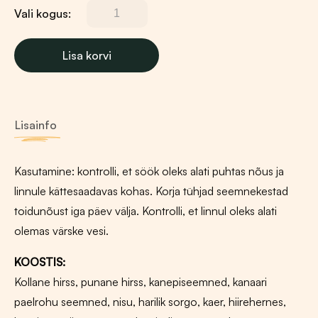
Vali kogus:
BF
Nümfkakaduu
täissööt
Lisa korvi
Festival
Exclusive
850g
kogus
Lisainfo
Kasutamine: kontrolli, et söök oleks alati puhtas nõus ja
linnule kättesaadavas kohas. Korja tühjad seemnekestad
toidunõust iga päev välja. Kontrolli, et linnul oleks alati
olemas värske vesi.
KOOSTIS:
Kollane hirss, punane hirss, kanepiseemned, kanaari
paelrohu seemned, nisu, harilik sorgo, kaer, hiirehernes,