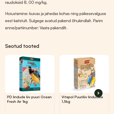
raudoksiid 8, 00 mg/kg.
Hoiustamine: kuivas ja jahedas kohas ning päikesevalguse
eest kaitstult. Sulgege avatud pakend õhukindlalt. Parim
enne/partiinumber: Vaata pakendilt.
Seotud tooted
2,00
€
2,50
€
PD lindude liiv puuri Ocean
Vitapol Puuriliiv lindudele
Fresh Air 1kg
1,5kg