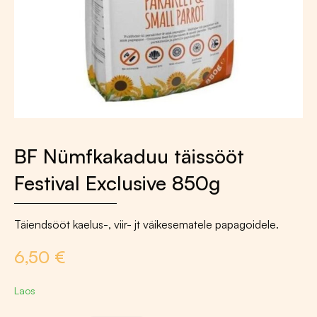
BF Nümfkakaduu täissööt
Festival Exclusive 850g
Täiendsööt kaelus-, viir- jt väikesematele papagoidele.
6,50
€
Laos