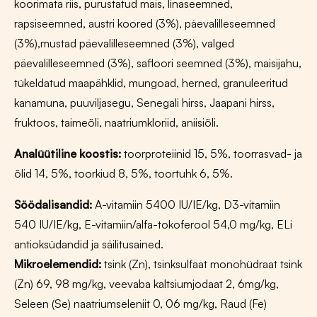
koorimata riis, purustatud mais, linaseemned,
rapsiseemned, austri koored (3%), päevalilleseemned
(3%),mustad päevalilleseemned (3%), valged
päevalilleseemned (3%), safloori seemned (3%), maisijahu,
tükeldatud maapähklid, mungoad, herned, granuleeritud
kanamuna, puuviljasegu, Senegali hirss, Jaapani hirss,
fruktoos, taimeõli, naatriumkloriid, aniisiõli.
Analüütiline koostis:
toorproteiinid 15, 5%, toorrasvad- ja
õlid 14, 5%, toorkiud 8, 5%, toortuhk 6, 5%.
Söödalisandid:
A-vitamiin 5400 IU/IE/kg, D3-vitamiin
540 IU/IE/kg, E-vitamiin/alfa-tokoferool 54,0 mg/kg, ELi
antioksüdandid ja säilitusained.
Mikroelemendid:
tsink (Zn), tsinksulfaat monohüdraat tsink
(Zn) 69, 98 mg/kg, veevaba kaltsiumjodaat 2, 6mg/kg,
Seleen (Se) naatriumseleniit 0, 06 mg/kg, Raud (Fe)