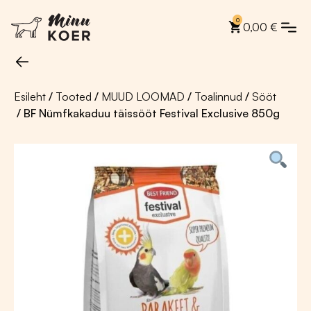
0
0,00
€
Esileht
/
Tooted
/
MUUD LOOMAD
/
Toalinnud
/
Sööt
/ BF Nümfkakaduu täissööt Festival Exclusive 850g